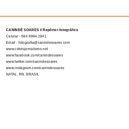
CANINDÉ SOARES // Repórter-fotográfico
Celular - 084 9994.2841
Email - fotografia@canindesoares.com
www.csfotojornalismo.net
www.facebook.com/canindesoares
www.twitter.com/canindesoares
www.instagram.com/canindesoares
NATAL, RN, BRASIL