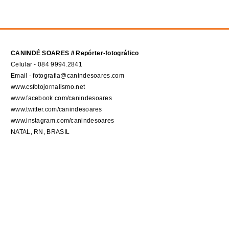
CANINDÉ SOARES // Repórter-fotográfico
Celular - 084 9994.2841
Email - fotografia@canindesoares.com
www.csfotojornalismo.net
www.facebook.com/canindesoares
www.twitter.com/canindesoares
www.instagram.com/canindesoares
NATAL, RN, BRASIL