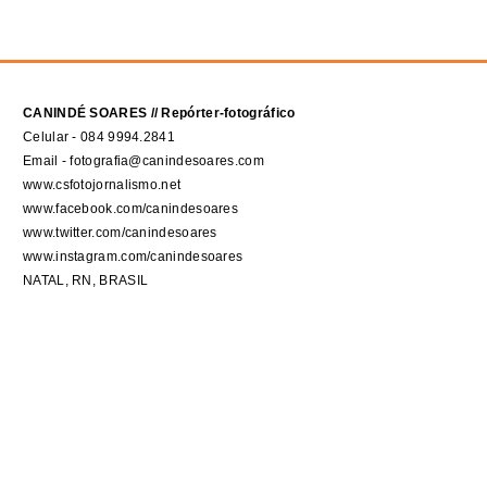
CANINDÉ SOARES // Repórter-fotográfico
Celular - 084 9994.2841
Email - fotografia@canindesoares.com
www.csfotojornalismo.net
www.facebook.com/canindesoares
www.twitter.com/canindesoares
www.instagram.com/canindesoares
NATAL, RN, BRASIL