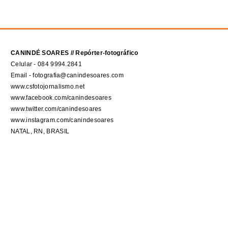
CANINDÉ SOARES // Repórter-fotográfico
Celular - 084 9994.2841
Email - fotografia@canindesoares.com
www.csfotojornalismo.net
www.facebook.com/canindesoares
www.twitter.com/canindesoares
www.instagram.com/canindesoares
NATAL, RN, BRASIL