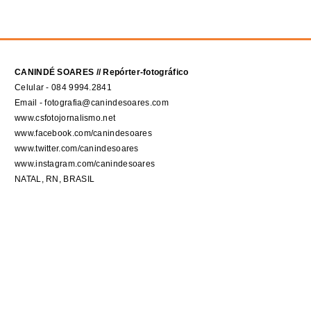
CANINDÉ SOARES // Repórter-fotográfico
Celular - 084 9994.2841
Email - fotografia@canindesoares.com
www.csfotojornalismo.net
www.facebook.com/canindesoares
www.twitter.com/canindesoares
www.instagram.com/canindesoares
NATAL, RN, BRASIL