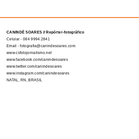
CANINDÉ SOARES // Repórter-fotográfico
Celular - 084 9994.2841
Email - fotografia@canindesoares.com
www.csfotojornalismo.net
www.facebook.com/canindesoares
www.twitter.com/canindesoares
www.instagram.com/canindesoares
NATAL, RN, BRASIL