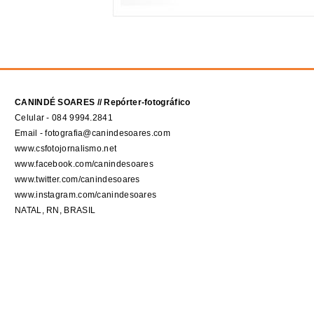
CANINDÉ SOARES // Repórter-fotográfico
Celular - 084 9994.2841
Email - fotografia@canindesoares.com
www.csfotojornalismo.net
www.facebook.com/canindesoares
www.twitter.com/canindesoares
www.instagram.com/canindesoares
NATAL, RN, BRASIL