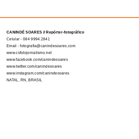
CANINDÉ SOARES // Repórter-fotográfico
Celular - 084 9994.2841
Email - fotografia@canindesoares.com
www.csfotojornalismo.net
www.facebook.com/canindesoares
www.twitter.com/canindesoares
www.instagram.com/canindesoares
NATAL, RN, BRASIL