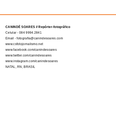
CANINDÉ SOARES // Repórter-fotográfico
Celular - 084 9994.2841
Email - fotografia@canindesoares.com
www.csfotojornalismo.net
www.facebook.com/canindesoares
www.twitter.com/canindesoares
www.instagram.com/canindesoares
NATAL, RN, BRASIL