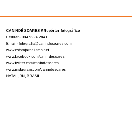
CANINDÉ SOARES // Repórter-fotográfico
Celular - 084 9994.2841
Email - fotografia@canindesoares.com
www.csfotojornalismo.net
www.facebook.com/canindesoares
www.twitter.com/canindesoares
www.instagram.com/canindesoares
NATAL, RN, BRASIL