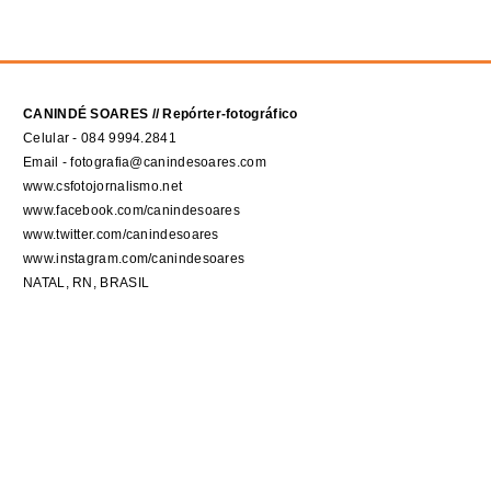
CANINDÉ SOARES // Repórter-fotográfico
Celular - 084 9994.2841
Email - fotografia@canindesoares.com
www.csfotojornalismo.net
www.facebook.com/canindesoares
www.twitter.com/canindesoares
www.instagram.com/canindesoares
NATAL, RN, BRASIL