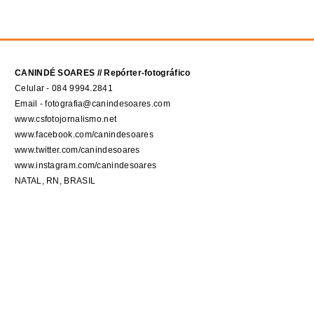
CANINDÉ SOARES // Repórter-fotográfico
Celular - 084 9994.2841
Email - fotografia@canindesoares.com
www.csfotojornalismo.net
www.facebook.com/canindesoares
www.twitter.com/canindesoares
www.instagram.com/canindesoares
NATAL, RN, BRASIL