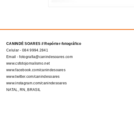
CANINDÉ SOARES // Repórter-fotográfico
Celular - 084 9994.2841
Email - fotografia@canindesoares.com
www.csfotojornalismo.net
www.facebook.com/canindesoares
www.twitter.com/canindesoares
www.instagram.com/canindesoares
NATAL, RN, BRASIL