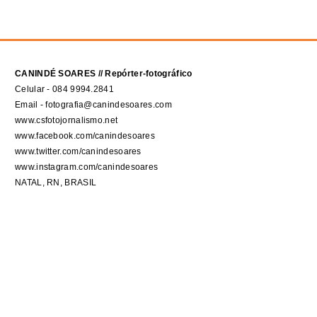
CANINDÉ SOARES // Repórter-fotográfico
Celular - 084 9994.2841
Email - fotografia@canindesoares.com
www.csfotojornalismo.net
www.facebook.com/canindesoares
www.twitter.com/canindesoares
www.instagram.com/canindesoares
NATAL, RN, BRASIL