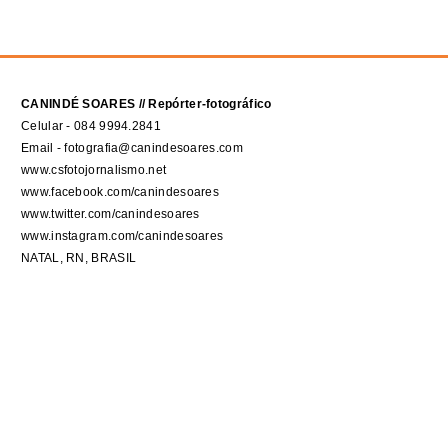
CANINDÉ SOARES // Repórter-fotográfico
Celular - 084 9994.2841
Email - fotografia@canindesoares.com
www.csfotojornalismo.net
www.facebook.com/canindesoares
www.twitter.com/canindesoares
www.instagram.com/canindesoares
NATAL, RN, BRASIL