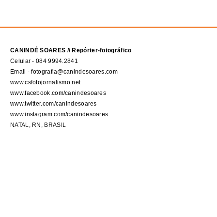
CANINDÉ SOARES // Repórter-fotográfico
Celular - 084 9994.2841
Email - fotografia@canindesoares.com
www.csfotojornalismo.net
www.facebook.com/canindesoares
www.twitter.com/canindesoares
www.instagram.com/canindesoares
NATAL, RN, BRASIL