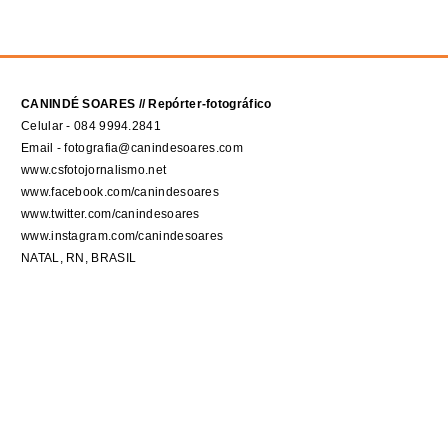
CANINDÉ SOARES // Repórter-fotográfico
Celular - 084 9994.2841
Email - fotografia@canindesoares.com
www.csfotojornalismo.net
www.facebook.com/canindesoares
www.twitter.com/canindesoares
www.instagram.com/canindesoares
NATAL, RN, BRASIL