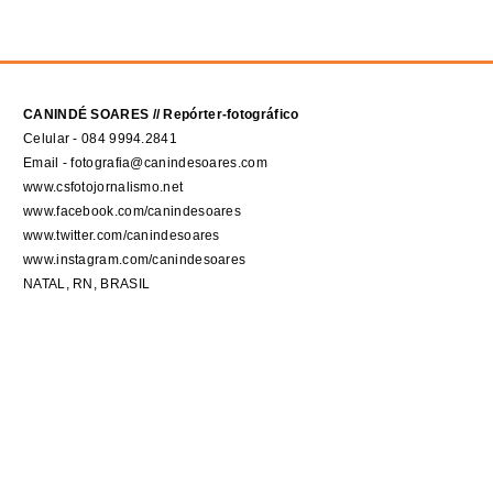
CANINDÉ SOARES // Repórter-fotográfico
Celular - 084 9994.2841
Email - fotografia@canindesoares.com
www.csfotojornalismo.net
www.facebook.com/canindesoares
www.twitter.com/canindesoares
www.instagram.com/canindesoares
NATAL, RN, BRASIL