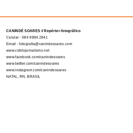
CANINDÉ SOARES // Repórter-fotográfico
Celular - 084 9994.2841
Email - fotografia@canindesoares.com
www.csfotojornalismo.net
www.facebook.com/canindesoares
www.twitter.com/canindesoares
www.instagram.com/canindesoares
NATAL, RN, BRASIL