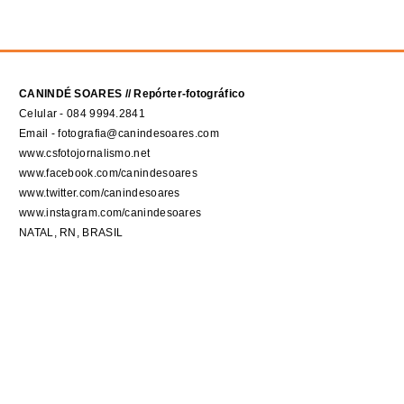
CANINDÉ SOARES // Repórter-fotográfico
Celular - 084 9994.2841
Email - fotografia@canindesoares.com
www.csfotojornalismo.net
www.facebook.com/canindesoares
www.twitter.com/canindesoares
www.instagram.com/canindesoares
NATAL, RN, BRASIL