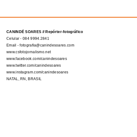
CANINDÉ SOARES // Repórter-fotográfico
Celular - 084 9994.2841
Email - fotografia@canindesoares.com
www.csfotojornalismo.net
www.facebook.com/canindesoares
www.twitter.com/canindesoares
www.instagram.com/canindesoares
NATAL, RN, BRASIL