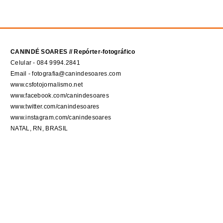
CANINDÉ SOARES // Repórter-fotográfico
Celular - 084 9994.2841
Email - fotografia@canindesoares.com
www.csfotojornalismo.net
www.facebook.com/canindesoares
www.twitter.com/canindesoares
www.instagram.com/canindesoares
NATAL, RN, BRASIL