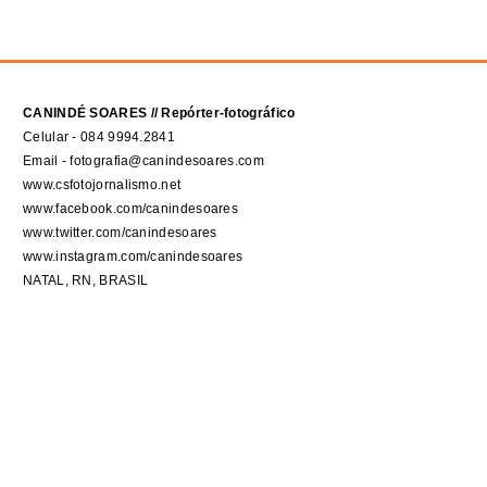
CANINDÉ SOARES // Repórter-fotográfico
Celular - 084 9994.2841
Email - fotografia@canindesoares.com
www.csfotojornalismo.net
www.facebook.com/canindesoares
www.twitter.com/canindesoares
www.instagram.com/canindesoares
NATAL, RN, BRASIL