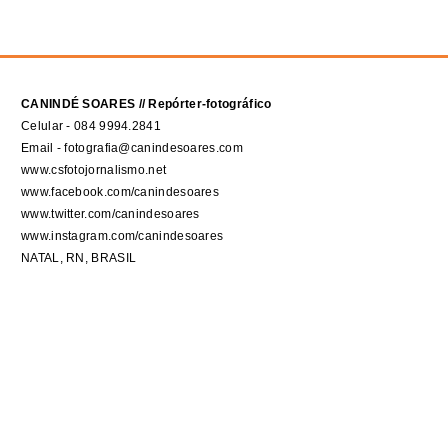
CANINDÉ SOARES // Repórter-fotográfico
Celular - 084 9994.2841
Email - fotografia@canindesoares.com
www.csfotojornalismo.net
www.facebook.com/canindesoares
www.twitter.com/canindesoares
www.instagram.com/canindesoares
NATAL, RN, BRASIL