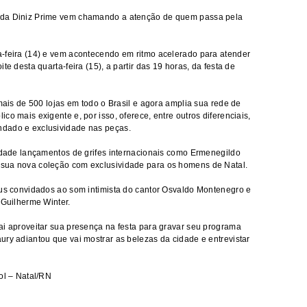
 da Diniz Prime vem chamando a atenção de quem passa pela
a-feira (14) e vem acontecendo em ritmo acelerado para atender
te desta quarta-feira (15), a partir das 19 horas, da festa de
 mais de 500 lojas em todo o Brasil e agora amplia sua rede de
co mais exigente e, por isso, oferece, entre outros diferenciais,
ndado e exclusividade nas peças.
cidade lançamentos de grifes internacionais como Ermenegildo
 sua nova coleção com exclusividade para os homens de Natal.
eus convidados ao som intimista do cantor Osvaldo Montenegro e
 Guilherme Winter.
ai aproveitar sua presença na festa para gravar seu programa
ury adiantou que vai mostrar as belezas da cidade e entrevistar
ol – Natal/RN