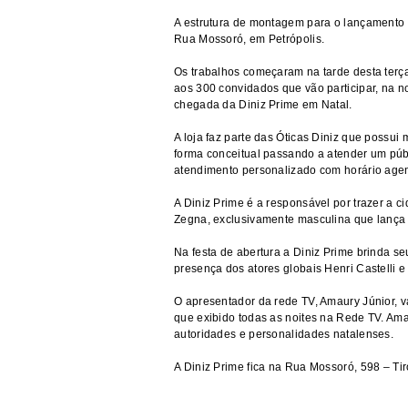
A estrutura de montagem para o lançamento
Rua Mossoró, em Petrópolis.
Os trabalhos começaram na tarde desta terç
aos 300 convidados que vão participar, na noi
chegada da Diniz Prime em Natal.
A loja faz parte das Óticas Diniz que possui
forma conceitual passando a atender um públi
atendimento personalizado com horário age
A Diniz Prime é a responsável por trazer a 
Zegna, exclusivamente masculina que lança
Na festa de abertura a Diniz Prime brinda s
presença dos atores globais Henri Castelli e
O apresentador da rede TV, Amaury Júnior, v
que exibido todas as noites na Rede TV. Ama
autoridades e personalidades natalenses.
A Diniz Prime fica na Rua Mossoró, 598 – Tir