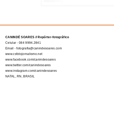
CANINDÉ SOARES // Repórter-fotográfico
Celular - 084 9994.2841
Email - fotografia@canindesoares.com
www.csfotojornalismo.net
www.facebook.com/canindesoares
www.twitter.com/canindesoares
www.instagram.com/canindesoares
NATAL, RN, BRASIL