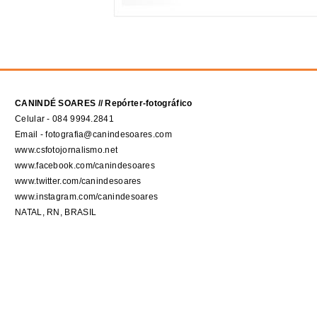
CANINDÉ SOARES // Repórter-fotográfico
Celular - 084 9994.2841
Email - fotografia@canindesoares.com
www.csfotojornalismo.net
www.facebook.com/canindesoares
www.twitter.com/canindesoares
www.instagram.com/canindesoares
NATAL, RN, BRASIL