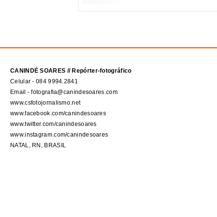
CANINDÉ SOARES // Repórter-fotográfico
Celular - 084 9994.2841
Email - fotografia@canindesoares.com
www.csfotojornalismo.net
www.facebook.com/canindesoares
www.twitter.com/canindesoares
www.instagram.com/canindesoares
NATAL, RN, BRASIL