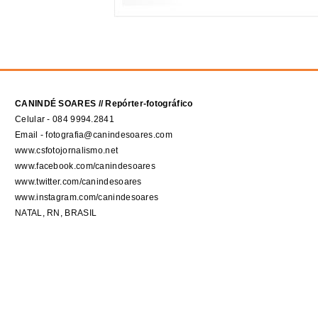
CANINDÉ SOARES // Repórter-fotográfico
Celular - 084 9994.2841
Email - fotografia@canindesoares.com
www.csfotojornalismo.net
www.facebook.com/canindesoares
www.twitter.com/canindesoares
www.instagram.com/canindesoares
NATAL, RN, BRASIL