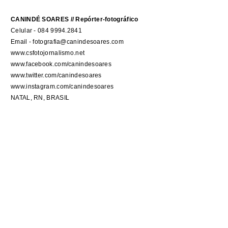
CANINDÉ SOARES // Repórter-fotográfico
Celular - 084 9994.2841
Email - fotografia@canindesoares.com
www.csfotojornalismo.net
www.facebook.com/canindesoares
www.twitter.com/canindesoares
www.instagram.com/canindesoares
NATAL, RN, BRASIL