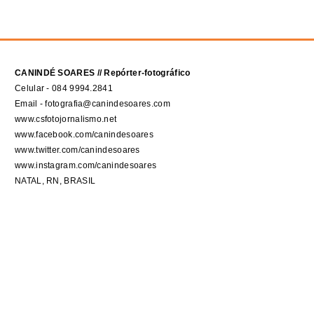
CANINDÉ SOARES // Repórter-fotográfico
Celular - 084 9994.2841
Email - fotografia@canindesoares.com
www.csfotojornalismo.net
www.facebook.com/canindesoares
www.twitter.com/canindesoares
www.instagram.com/canindesoares
NATAL, RN, BRASIL