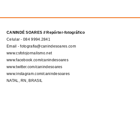
CANINDÉ SOARES // Repórter-fotográfico
Celular - 084 9994.2841
Email - fotografia@canindesoares.com
www.csfotojornalismo.net
www.facebook.com/canindesoares
www.twitter.com/canindesoares
www.instagram.com/canindesoares
NATAL, RN, BRASIL