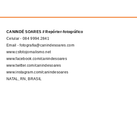
CANINDÉ SOARES // Repórter-fotográfico
Celular - 084 9994.2841
Email - fotografia@canindesoares.com
www.csfotojornalismo.net
www.facebook.com/canindesoares
www.twitter.com/canindesoares
www.instagram.com/canindesoares
NATAL, RN, BRASIL