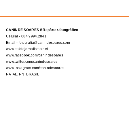
CANINDÉ SOARES // Repórter-fotográfico
Celular - 084 9994.2841
Email - fotografia@canindesoares.com
www.csfotojornalismo.net
www.facebook.com/canindesoares
www.twitter.com/canindesoares
www.instagram.com/canindesoares
NATAL, RN, BRASIL