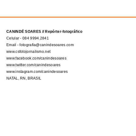
CANINDÉ SOARES // Repórter-fotográfico
Celular - 084 9994.2841
Email - fotografia@canindesoares.com
www.csfotojornalismo.net
www.facebook.com/canindesoares
www.twitter.com/canindesoares
www.instagram.com/canindesoares
NATAL, RN, BRASIL