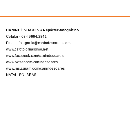
CANINDÉ SOARES // Repórter-fotográfico
Celular - 084 9994.2841
Email - fotografia@canindesoares.com
www.csfotojornalismo.net
www.facebook.com/canindesoares
www.twitter.com/canindesoares
www.instagram.com/canindesoares
NATAL, RN, BRASIL