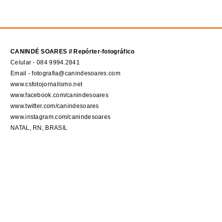
CANINDÉ SOARES // Repórter-fotográfico
Celular - 084 9994.2841
Email - fotografia@canindesoares.com
www.csfotojornalismo.net
www.facebook.com/canindesoares
www.twitter.com/canindesoares
www.instagram.com/canindesoares
NATAL, RN, BRASIL