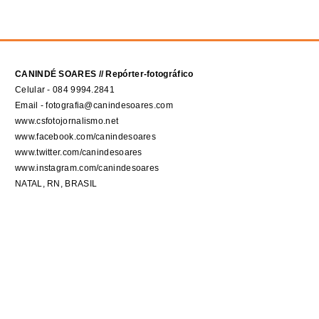
CANINDÉ SOARES // Repórter-fotográfico
Celular - 084 9994.2841
Email - fotografia@canindesoares.com
www.csfotojornalismo.net
www.facebook.com/canindesoares
www.twitter.com/canindesoares
www.instagram.com/canindesoares
NATAL, RN, BRASIL