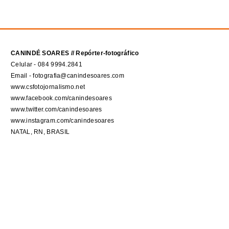
CANINDÉ SOARES // Repórter-fotográfico
Celular - 084 9994.2841
Email - fotografia@canindesoares.com
www.csfotojornalismo.net
www.facebook.com/canindesoares
www.twitter.com/canindesoares
www.instagram.com/canindesoares
NATAL, RN, BRASIL