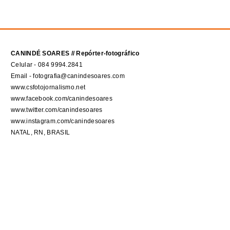
CANINDÉ SOARES // Repórter-fotográfico
Celular - 084 9994.2841
Email - fotografia@canindesoares.com
www.csfotojornalismo.net
www.facebook.com/canindesoares
www.twitter.com/canindesoares
www.instagram.com/canindesoares
NATAL, RN, BRASIL