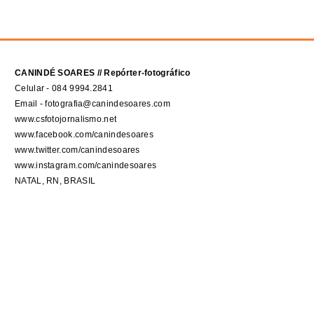
CANINDÉ SOARES // Repórter-fotográfico
Celular - 084 9994.2841
Email - fotografia@canindesoares.com
www.csfotojornalismo.net
www.facebook.com/canindesoares
www.twitter.com/canindesoares
www.instagram.com/canindesoares
NATAL, RN, BRASIL