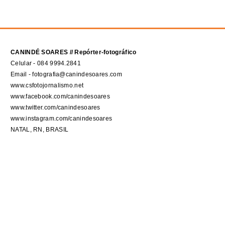
CANINDÉ SOARES // Repórter-fotográfico
Celular - 084 9994.2841
Email - fotografia@canindesoares.com
www.csfotojornalismo.net
www.facebook.com/canindesoares
www.twitter.com/canindesoares
www.instagram.com/canindesoares
NATAL, RN, BRASIL