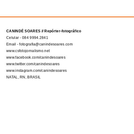
CANINDÉ SOARES // Repórter-fotográfico
Celular - 084 9994.2841
Email - fotografia@canindesoares.com
www.csfotojornalismo.net
www.facebook.com/canindesoares
www.twitter.com/canindesoares
www.instagram.com/canindesoares
NATAL, RN, BRASIL