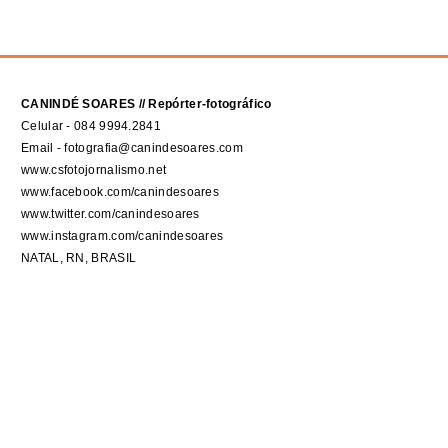
CANINDÉ SOARES // Repórter-fotográfico
Celular - 084 9994.2841
Email - fotografia@canindesoares.com
www.csfotojornalismo.net
www.facebook.com/canindesoares
www.twitter.com/canindesoares
www.instagram.com/canindesoares
NATAL, RN, BRASIL