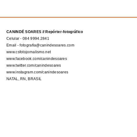
CANINDÉ SOARES // Repórter-fotográfico
Celular - 084 9994.2841
Email - fotografia@canindesoares.com
www.csfotojornalismo.net
www.facebook.com/canindesoares
www.twitter.com/canindesoares
www.instagram.com/canindesoares
NATAL, RN, BRASIL