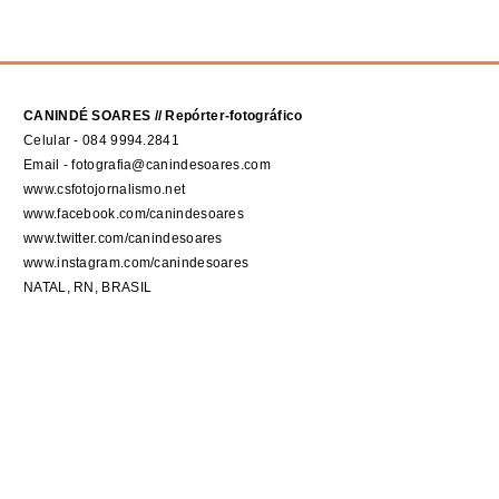
CANINDÉ SOARES // Repórter-fotográfico
Celular - 084 9994.2841
Email - fotografia@canindesoares.com
www.csfotojornalismo.net
www.facebook.com/canindesoares
www.twitter.com/canindesoares
www.instagram.com/canindesoares
NATAL, RN, BRASIL