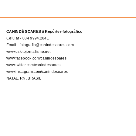
CANINDÉ SOARES // Repórter-fotográfico
Celular - 084 9994.2841
Email - fotografia@canindesoares.com
www.csfotojornalismo.net
www.facebook.com/canindesoares
www.twitter.com/canindesoares
www.instagram.com/canindesoares
NATAL, RN, BRASIL