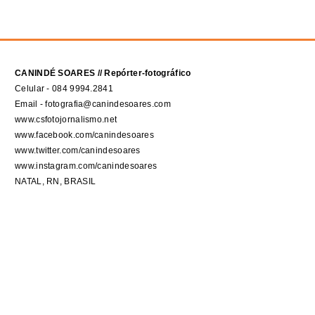
CANINDÉ SOARES // Repórter-fotográfico
Celular - 084 9994.2841
Email - fotografia@canindesoares.com
www.csfotojornalismo.net
www.facebook.com/canindesoares
www.twitter.com/canindesoares
www.instagram.com/canindesoares
NATAL, RN, BRASIL