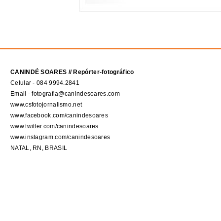
CANINDÉ SOARES // Repórter-fotográfico
Celular - 084 9994.2841
Email - fotografia@canindesoares.com
www.csfotojornalismo.net
www.facebook.com/canindesoares
www.twitter.com/canindesoares
www.instagram.com/canindesoares
NATAL, RN, BRASIL