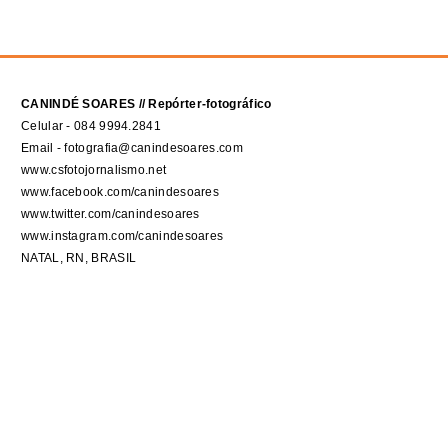
CANINDÉ SOARES // Repórter-fotográfico
Celular - 084 9994.2841
Email - fotografia@canindesoares.com
www.csfotojornalismo.net
www.facebook.com/canindesoares
www.twitter.com/canindesoares
www.instagram.com/canindesoares
NATAL, RN, BRASIL